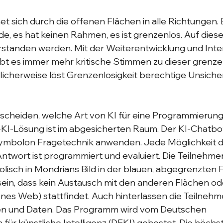
t sich durch die offenen Flächen in alle Richtungen. E
e, es hat keinen Rahmen, es ist grenzenlos. Auf dies
standen werden. Mit der Weiterentwicklung und Inten
ibt es immer mehr kritische Stimmen zu dieser grenze
licherweise löst Grenzenlosigkeit berechtige Unsiche
terscheiden, welche Art von KI für eine Programmierun
-KI-Lösung ist im abgesicherten Raum. Der KI-Chatbo
 Symbolon Fragetechnik anwenden. Jede Möglichkeit d
ntwort ist programmiert und evaluiert. Die Teilnehmer
lisch in Mondrians Bild in der blauen, abgegrenzten F
sein, dass kein Austausch mit den anderen Flächen o
es Web) stattfindet. Auch hinterlassen die Teilnehme
en und Daten. Das Programm wird vom Deutschen 
ür künstliche Intelligenz (DFKI) gehostet. Die höchs