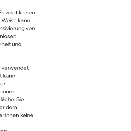
s zeigt keinen 
e Weise kann 
sivierung von 
nlosen 
rheit und 
g verwendet 
t kann 
er 
:innen 
läche. Sie 
der dem 
r:innen keine 
ten 