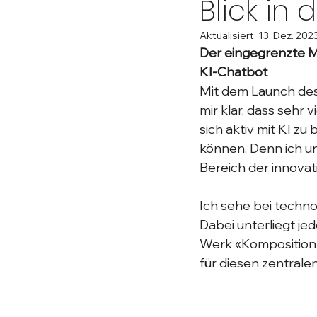
Blick in 
Aktualisiert:
13. Dez. 202
Der eingegrenzte M
KI-Chatbot
Mit dem Launch des
mir klar, dass sehr 
sich aktiv mit KI zu 
können. Denn ich u
Bereich der innovat
Ich sehe bei techn
Dabei unterliegt j
Werk «
Komposition l
für diesen zentrale