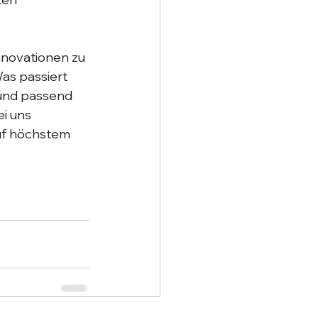
nnovationen zu 
as passiert 
 und passend 
i uns 
uf höchstem 