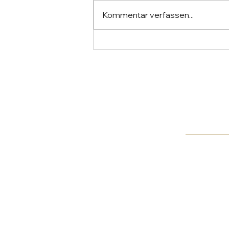
Kommentar verfassen...
KI ethisch korrekt und sicher
im Coaching nutzen – das
geht!