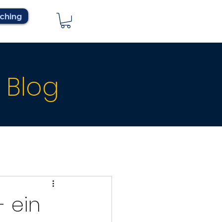
ching
 Blog
- ein