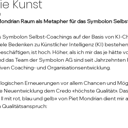
die Kunst
3
ondrian Raum als Metapher für das Symbolon Selbst
 Symbolon Selbst-Coachings auf der Basis von KI-C
viele Bedenken zu Künstlicher Intelligenz (KI) bestehen
beschäftigen, ist hoch. Höher, als ich mir das je hätte v
nd das Team der Symbolon AG sind seit Jahrzehnten P
iven Coaching- und Organisationsentwicklung. 
ologischen Erneuerungen vor allem Chancen und Mögli
ede Neuentwicklung dem Credo «höchste Qualität». Das
l mit rot, blau und gelb
» von Piet Mondrian dient mir 
n Qualitätsanspruch: 