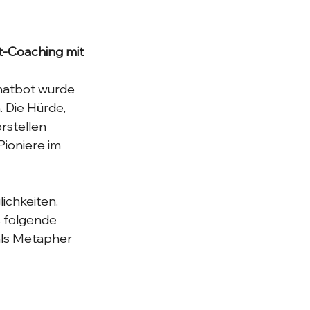
-Coaching mit 
hatbot wurde 
. Die Hürde, 
orstellen 
ioniere im 
chkeiten. 
 folgende 
als Metapher 