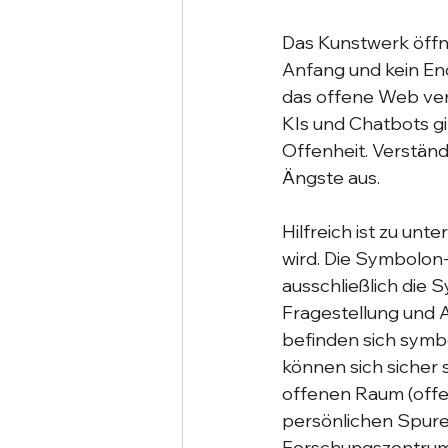
Das Kunstwerk öffne
Anfang und kein End
das offene Web ver
KIs und Chatbots g
Offenheit. Verständ
Ängste aus. 
Hilfreich ist zu un
wird. Die Symbolon
ausschließlich die
Fragestellung und A
befinden sich symbo
können sich sicher 
offenen Raum (offen
persönlichen Spur
Forschungszentrum f